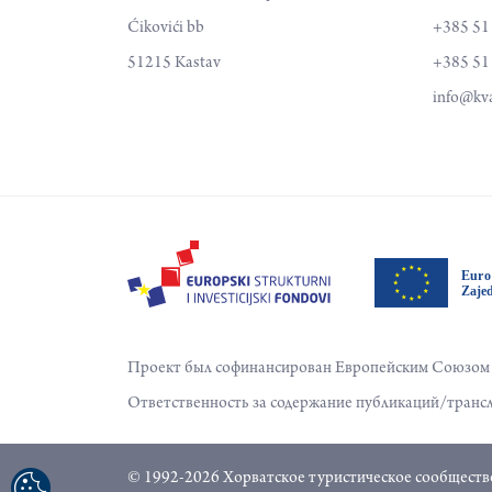
Ćikovići bb
+385 51
51215 Kastav
+385 51
info@kva
Проект был софинансирован Европейским Союзом и
Ответственность за содержание публикаций/трансл
© 1992-2026 Хорватское туристическое сообщество