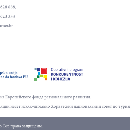
 628 888;
 623 333
rner.hr
з Европейского фонда регионального развития.
яций несет исключительно Хорватский национальный совет по туриз
. Все права защищены.