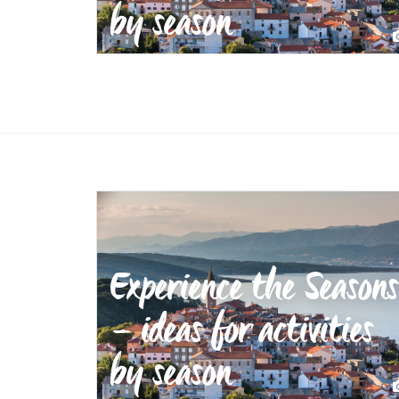
by season
Experience the Seasons
– ideas for activities
by season