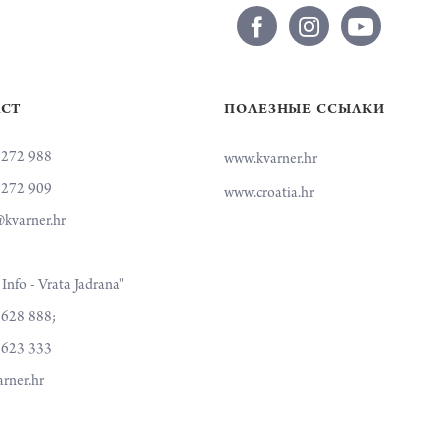
ACT
ПОЛЕЗНЫЕ ССЫЛКИ
 272 988
www.kvarner.hr
 272 909
www.croatia.hr
kvarner.hr
Info - Vrata Jadrana"
 628 888;
 623 333
rner.hr