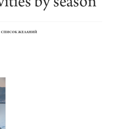
ivities by season
Й СПИСОК ЖЕЛАНИЙ