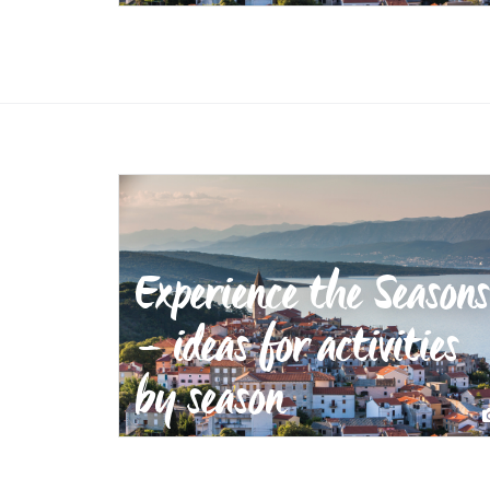
Experience the Seasons
– ideas for activities
by season