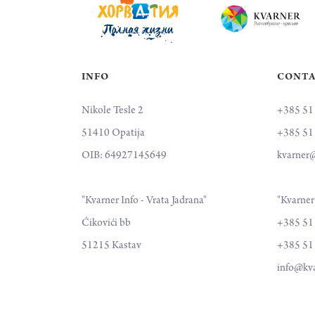
INFO
CONT
Nikole Tesle 2
+385 51
51410 Opatija
+385 51
OIB: 64927145649
kvarner@
"Kvarner Info - Vrata Jadrana"
"Kvarner 
Ćikovići bb
+385 51
51215 Kastav
+385 51
info@kva