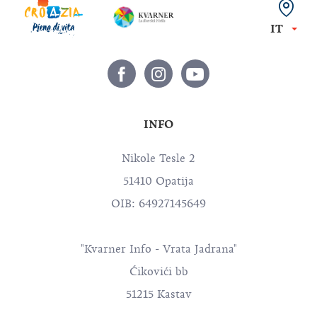
IT
INFO
Nikole Tesle 2
51410 Opatija
OIB: 64927145649
"Kvarner Info - Vrata Jadrana"
Ćikovići bb
51215 Kastav