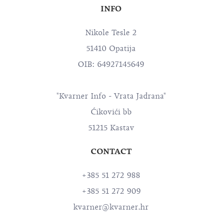
INFO
Nikole Tesle 2
51410 Opatija
OIB: 64927145649
"Kvarner Info - Vrata Jadrana"
Ćikovići bb
51215 Kastav
CONTACT
+385 51 272 988
+385 51 272 909
kvarner@kvarner.hr