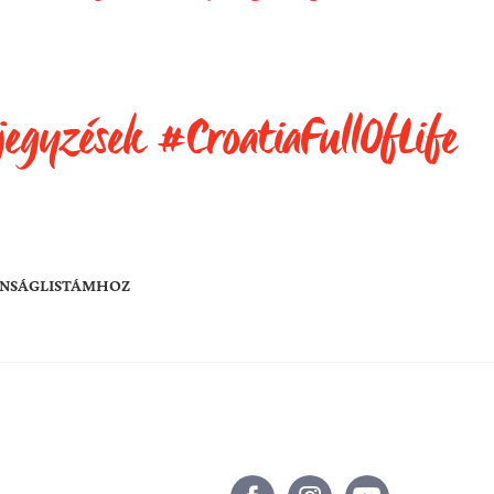
jegyzések #CroatiaFullOfLife
ÁNSÁGLISTÁMHOZ