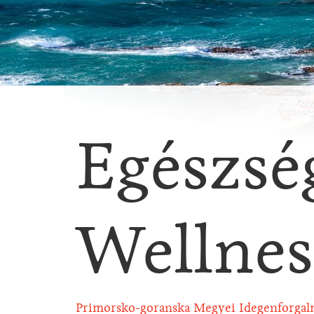
Egészsé
Wellnes
Primorsko-goranska Megyei Idegenforgal