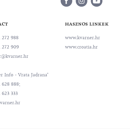
ACT
HASZNOS LINKEK
1 272 988
www.kvarner.hr
1 272 909
www.croatia.hr
r@kvarner.hr
r Info - Vrata Jadrana"
1 628 888;
 623 333
varner.hr