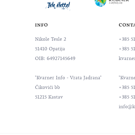
INFO
CONT
Nikole Tesle 2
+385 5
51410 Opatija
+385 5
OIB: 64927145649
kvarne
"Kvarner Info - Vrata Jadrana"
"Kvarne
Ćikovići bb
+385 5
51215 Kastav
+385 51
info@k