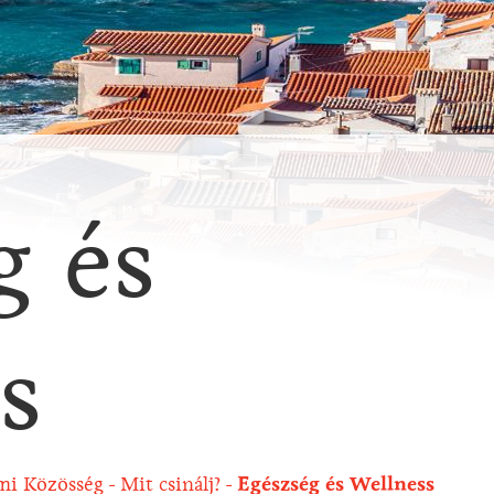
g és
s
mi Közösség
Mit csinálj?
Egészség és Wellness