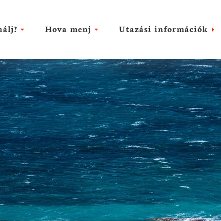
nálj?
Hova menj
Utazási információk