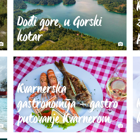
Dođi gore, u Gorski
kotar
Kvarnerska
gastronomija – gastro
putovanje Kvarnerom