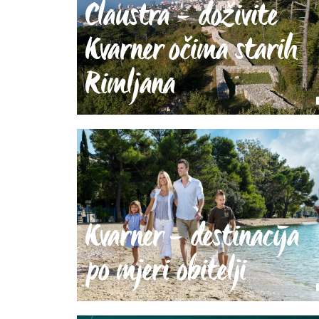
Claustra - doživite
Kvarner očima starih
Rimljana
Kvarner - destinacija
po mjeri obitelji