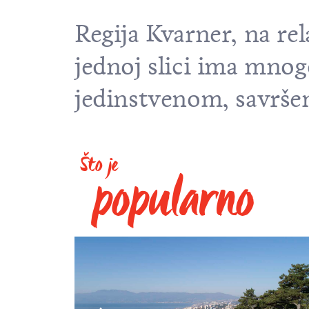
Regija Kvarner, na re
jednoj slici ima mnogo
jedinstvenom, savrš
Što je
popularno