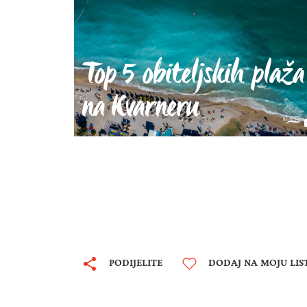
Top 5 obiteljskih plaža
na Kvarneru
PODIJELITE
DODAJ NA MOJU LIS