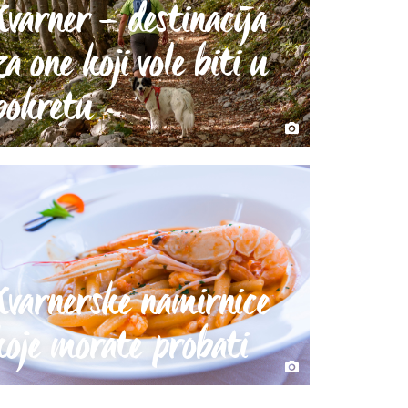
Kvarner – destinacija
za one koji vole biti u
pokretu
Kvarnerske namirnice
koje morate probati