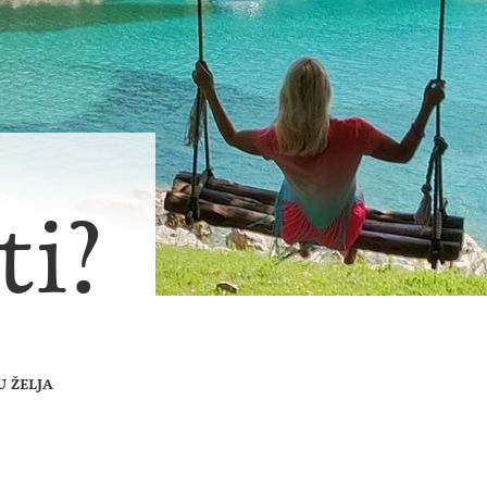
ti?
U ŽELJA