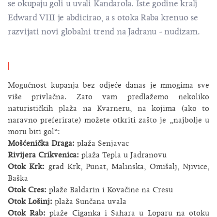
se okupaju goli u uvali Kandarola. Iste godine kralj
Edward VIII je abdicirao, a s otoka Raba krenuo se
razvijati novi globalni trend na Jadranu - nudizam.
Mogućnost kupanja bez odjeće danas je mnogima sve
više privlačna. Zato vam predlažemo nekoliko
naturističkih plaža na Kvarneru, na kojima (ako to
naravno preferirate) možete otkriti zašto je „najbolje u
moru biti gol“:
Mošćenička Draga:
plaža Senjavac
Rivijera Crikvenica
:
plaža Tepla u Jadranovu
Otok Krk:
grad Krk, Punat, Malinska, Omišalj, Njivice,
Baška
Otok Cres:
plaže Baldarin i Kovačine na Cresu
Otok Lošinj:
plaža Sunčana uvala
Otok Rab:
plaže Ciganka i Sahara u
Loparu na otoku