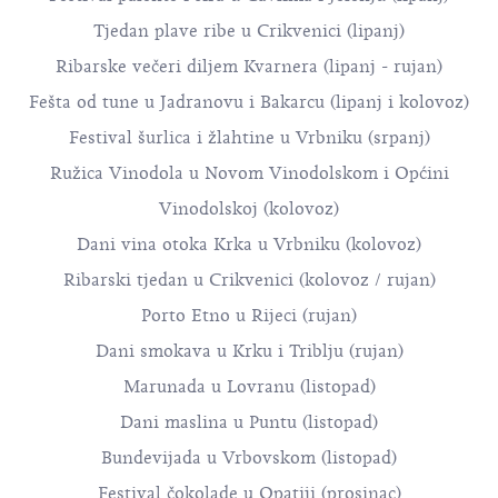
Tjedan plave ribe u Crikvenici (lipanj)
Ribarske večeri diljem Kvarnera (lipanj - rujan)
Fešta od tune u Jadranovu i Bakarcu (lipanj i kolovoz)
Festival šurlica i žlahtine u Vrbniku (srpanj)
Ružica Vinodola u Novom Vinodolskom i Općini
Vinodolskoj (kolovoz)
Dani vina otoka Krka u Vrbniku (kolovoz)
Ribarski tjedan u Crikvenici (kolovoz / rujan)
Porto Etno u Rijeci (rujan)
Dani smokava u Krku i Triblju (rujan)
Marunada u Lovranu (listopad)
Dani maslina u Puntu (listopad)
Bundevijada u Vrbovskom (listopad)
Festival čokolade u Opatiji (prosinac)