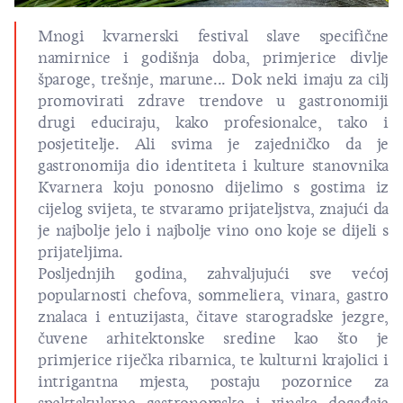
Mnogi kvarnerski festival slave specifične
namirnice i godišnja doba, primjerice divlje
šparoge, trešnje, marune... Dok neki imaju za cilj
promovirati zdrave trendove u gastronomiji
drugi educiraju, kako profesionalce, tako i
posjetitelje. Ali svima je zajedničko da je
gastronomija dio identiteta i kulture stanovnika
Kvarnera koju ponosno dijelimo s gostima iz
cijelog svijeta, te stvaramo prijateljstva, znajući da
je najbolje jelo i najbolje vino ono koje se dijeli s
prijateljima.
Posljednjih godina, zahvaljujući sve većoj
popularnosti chefova, sommeliera, vinara, gastro
znalaca i entuzijasta, čitave starogradske jezgre,
čuvene arhitektonske sredine kao što je
primjerice riječka ribarnica, te kulturni krajolici i
intrigantna mjesta, postaju pozornice za