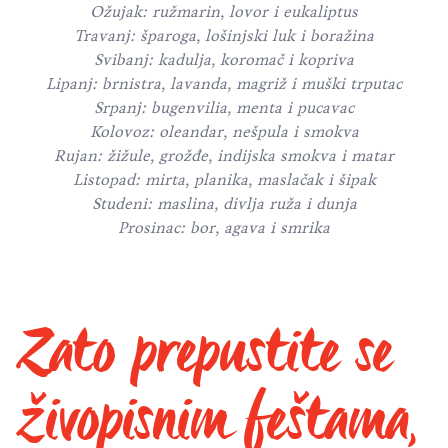
Ožujak: ružmarin, lovor i eukaliptus
Travanj: šparoga, lošinjski luk i boražina
Svibanj: kadulja, koromač i kopriva
Lipanj: brnistra, lavanda, magriž i muški trputac
Srpanj: bugenvilia, menta i pucavac
Kolovoz: oleandar, nešpula i smokva
Rujan: žižule, grožđe, indijska smokva i matar
Listopad: mirta, planika, maslačak i šipak
Studeni: maslina, divlja ruža i dunja
Prosinac: bor, agava i smrika
Zato prepustite se
živopisnim feštama,