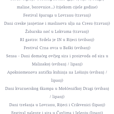
maline, borovnice...) (tijekom cijele godine)
Festival šparuga u Lovranu (travanj)
Dani creske janjetine i maslinova ulja na Cresu (travanj)
Žabarska noć u Lokvama (travanj)
RI gastro: Srdela je IN u Rijeci (svibanj)
Festival Crna ovca u Baški (svibanj)
Sensa - Dani domaćeg ovčjeg sira i proizvoda od sira u
Malinskoj (svibanj / lipanj)
Apoksiomenova antička kuhinja na Lošinju (svibanj /
lipanj)
Dani kvarnerskog škampa u Mošćeničkoj Dragi (svibanj
/ lipanj)
Dani trešanja u Lovranu, Rijeci i Crikvenici (lipanj)
Festival palente i sira u Čavlima i Jelenju (lipanj)