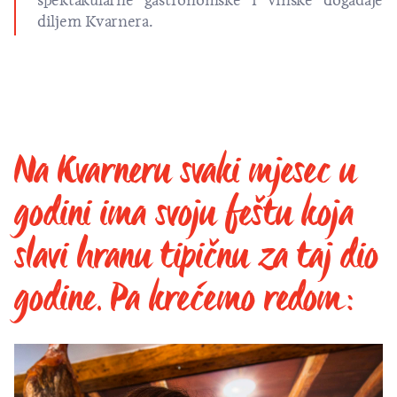
spektakularne gastronomske i vinske događaje
diljem Kvarnera.
Na Kvarneru svaki mjesec u
godini ima svoju feštu koja
slavi hranu tipičnu za taj dio
godine. Pa krećemo redom: