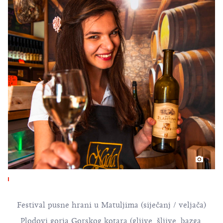
Festival pusne hrani u Matuljima (siječanj / veljača)
Plodovi gorja Gorskog kotara (gljive, šljive, bazga,