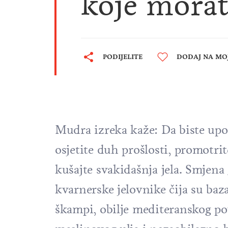
koje morat
PODIJELITE
DODAJ NA MOJ
Mudra izreka kaže: Da biste upo
osjetite duh prošlosti, promotrite
kušajte svakidašnja jela. Smjen
kvarnerske jelovnike čija su baz
škampi, obilje mediteranskog po