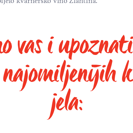
ijelo kvarnersko vino Žlahtina.
o vas i upoznat
i najomiljenijih 
jela: