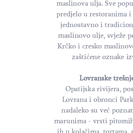
maslinova ulja. Sve popul
predjelo u restoranima 
jednostavno i tradicion
maslinovo ulje, svježe p
Krčko i cresko maslinovo
zaštićene oznake iz
Lovranske trešnj
Opatijska rivijera, p
Lovrana i obronci Park
nadaleko su već poznat
marunima - vrsti pitomih
ih u kolačima, tortama, r