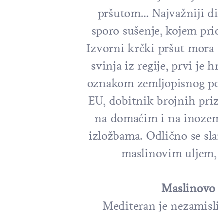
pršutom… Najvažniji di
sporo sušenje, kojem pri
Izvorni krčki pršut mora 
svinja iz regije, prvi je 
oznakom zemljopisnog pod
EU, dobitnik brojnih priz
na domaćim i na inoze
izložbama. Odlično se sla
maslinovim uljem,
Maslinovo 
Mediteran je nezamisli