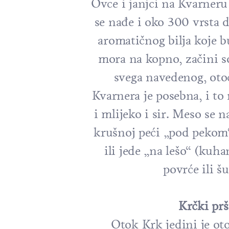
Ovce i janjci na Kvarneru
se nađe i oko 300 vrsta 
aromatičnog bilja koje bu
mora na kopno, začini s
svega navedenog, otoč
Kvarnera je posebna, i to
i mlijeko i sir. Meso se 
krušnoj peći „pod pekom“
ili jede „na lešo“ (kuh
povrće ili šu
Krčki prš
Otok Krk jedini je ot