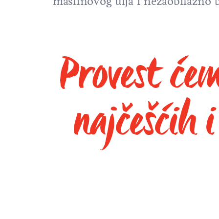
maslinovog ulja i nezaobilazno b
Provest ćem
najčešćih 