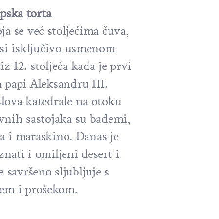
pska torta
oja se već stoljećima čuva,
osi isključivo usmenom
z 12. stoljeća kada je prvi
 papi Aleksandru III.
lova katedrale na otoku
vnih sastojaka su bademi,
ja i maraskino. Danas je
nati i omiljeni desert i
e savršeno sljubljuje s
em i prošekom.