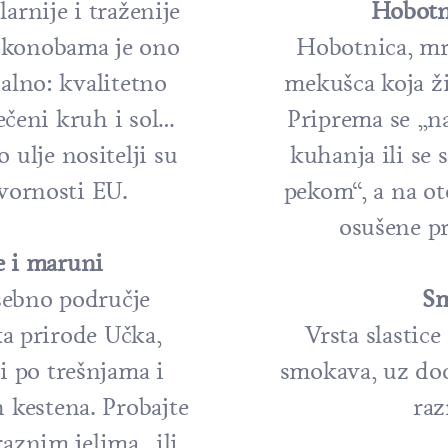
arnije i traženije
Hobotn
i konobama je ono
Hobotnica, mrka
alno: kvalitetno
mekušca koja ž
ečeni kruh i sol…
Priprema se „n
 ulje nositelji su
kuhanja ili se
vornosti EU.
pekom“, a na ot
osušene pr
e i maruni
osebno područje
S
a prirode Učka,
Vrsta slastic
i po trešnjama i
smokava, uz dod
 kestena. Probajte
raz
aznim jelima...ili