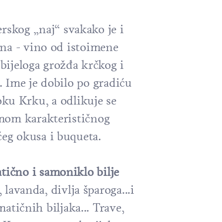
rskog „naj“ svakako je i
ina - vino od istoimene
bijeloga grožđa krčkog i
. Ime je dobilo po gradiću
ku Krku, a odlikuje se
om karakterističnog
ćeg okusa i buqueta.
tično i samoniklo bilje
lavanda, divlja šparoga...i
atičnih biljaka... Trave,