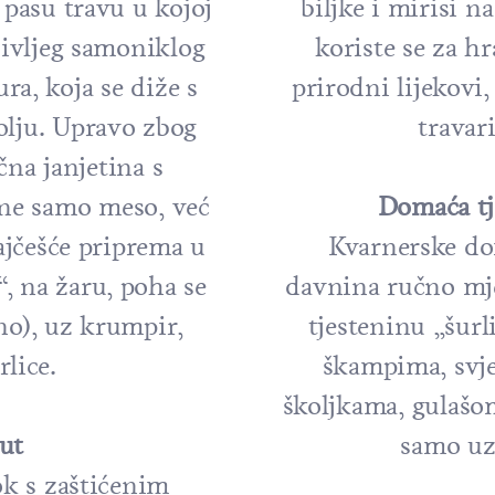
 pasu travu u kojoj
biljke i mirisi n
divljeg samoniklog
koriste se za h
ra, koja se diže s
prirodni lijekovi
olju. Upravo zbog
travar
na janjetina s
 ne samo meso, već
Domaća tj
najčešće priprema u
Kvarnerske dom
, na žaru, poha se
davnina ručno mj
ano), uz krumpir,
tjesteninu „šurli
rlice.
škampima, svj
školjkama, gulašom
ut
samo uz 
ok s zaštićenim