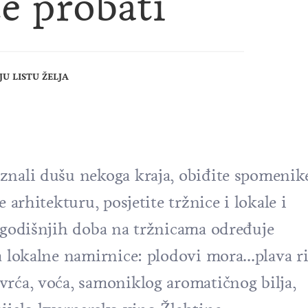
e probati
U LISTU ŽELJA
znali dušu nekoga kraja, obiđite spomenike
 arhitekturu, posjetite tržnice i lokale i
a godišnjih doba na tržnicama određuje
a lokalne namirnice: plodovi mora...plava ri
vrća, voća, samoniklog aromatičnog bilja,