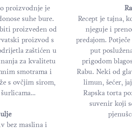
o proizvodnje je
Ra
donose suhe bure.
Recept je tajna, k
biti proizveden od
njeguje i pren
hrvatski proizvod s
predajom. Potječe i
rijetla zaštićen u
put poslužena
nanja za kvalitetu
prigodom blagos
mnim smotrama i
Rabu. Neki od gla
že s ovčjim sirom,
limun, šećer, ja
 šurlicama…
Rapska torta poz
suvenir koji s
ulje
pjenušc
v bez maslina i