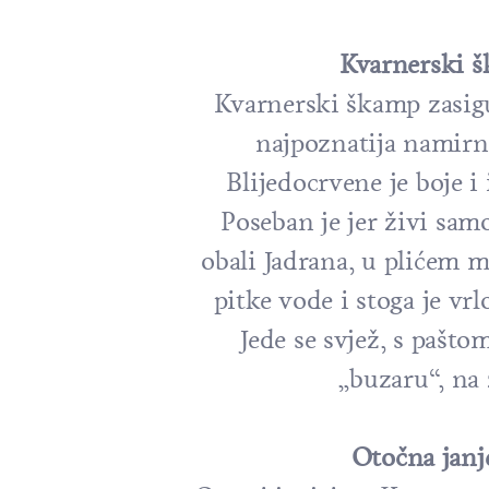
Kvarnerski 
Kvarnerski škamp zasigu
najpoznatija namirn
Blijedocrvene je boje i
Poseban je jer živi sam
obali Jadrana, u plićem 
pitke vode i stoga je vr
Jede se svjež, s pašto
„buzaru“, na
Otočna janj