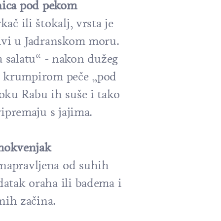
ica pod pekom
č ili štokalj, vrsta je
ivi u Jadranskom moru.
a salatu“ - nakon dužeg
 s krumpirom peče „pod
oku Rabu ih suše i tako
ipremaju s jajima.
mokvenjak
e napravljena od suhih
atak oraha ili badema i
nih začina.