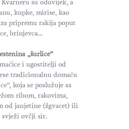
a Kvarneru su oduvijek, a
ranu, kupke, mirise, kao
, za pripremu rakija poput
ice, brinjevca…
estenina „šurlice“
aćice i ugostitelji od
ese tradicionalnu domaću
ce“, koja se poslužuje sa
ežom ribom, rakovima,
 od janjetine (žgvacet) ili
svježi ovčji sir.