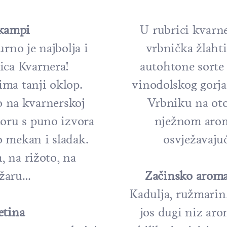
škampi
U rubrici kvarne
rno je najbolja i
vrbnička žlaht
ica Kvarnera!
autohtone sorte 
 ima tanji oklop.
vinodolskog gorja
o na kvarnerskoj
Vrbniku na oto
moru s puno izvora
nježnom arom
lo mekan i sladak.
osvježavaju
m, na rižoto, na
 žaru…
Začinsko aroma
Kadulja, ružmarin, 
etina
jos dugi niz arom