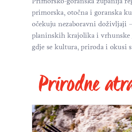
Primorsko-goranska županija regij
primorska, otočna i goranska kul
očekuju nezaboravni doživljaji 
planinskih krajolika i vrhunske
gdje se kultura, priroda i okusi 
Prirodne atr