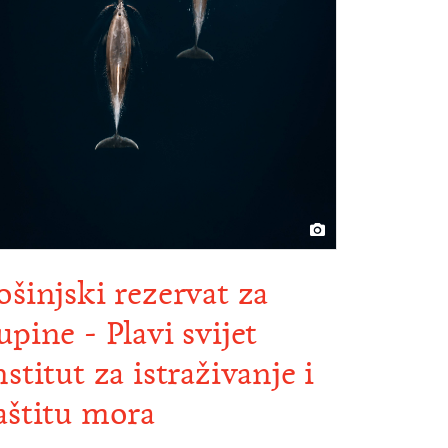
ošinjski rezervat za
upine - Plavi svijet
nstitut za istraživanje i
aštitu mora