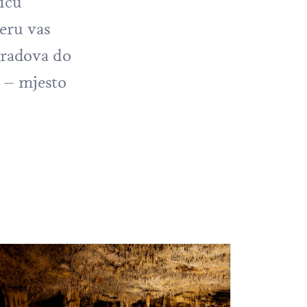
liću
neru vas
gradova do
 – mjesto