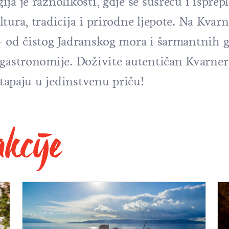
a je raznolikosti, gdje se susreću i isprep
tura, tradicija i prirodne ljepote. Na Kvar
– od čistog Jadranskog mora i šarmantnih 
 gastronomije. Doživite autentičan Kvarner
stapaju u jedinstvenu priču!
akcije