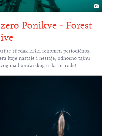
ezero Ponikve - Forest
ive
krijte rijedak krški fenomen periodičnog
era koje nastaje i nestaje, odnosno tajnu
avog mađioničarskog trika prirode!