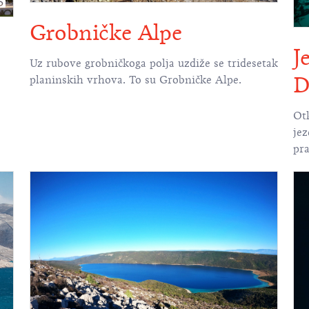
Grobničke Alpe
J
Uz rubove grobničkoga polja uzdiže se tridesetak
D
planinskih vrhova. To su Grobničke Alpe.
Ot
jez
pr