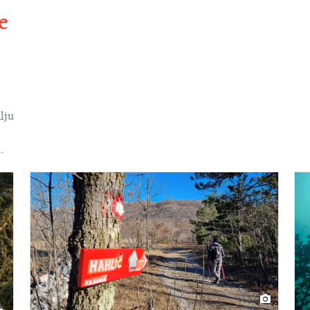
e
lju