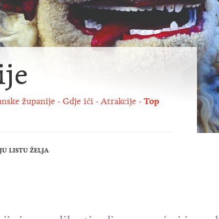
ije
anske županije
Gdje ići
Atrakcije
Top
U LISTU ŽELJA