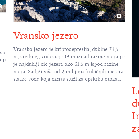
Vransko jezero
Vransko jezero je kriptodepresija, dubine 74,5
nom
m, srednjeg vodostaja 13 m iznad razine mora pa
iji
je najdublji dio jezera oko 61,5 m ispod razine
mora. Sadrži više od 2 milijuna kubičnih metara
slatke vode koja danas služi za opskrbu otoka
Cresa i Lošinja pitkom vodom
L
d
I
z