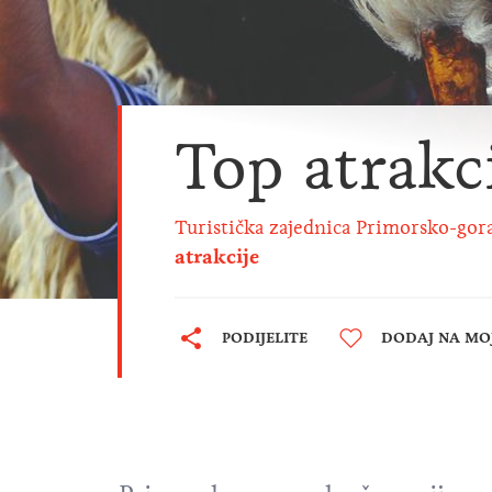
Top atrakc
Turistička zajednica Primorsko-gor
atrakcije
PODIJELITE
DODAJ NA MOJ