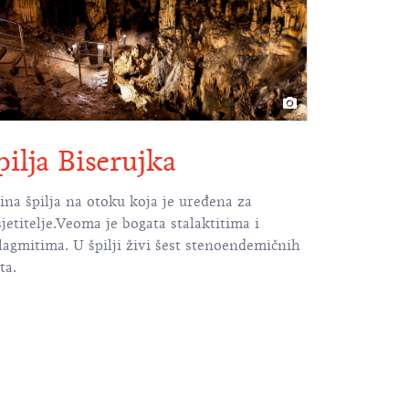
pilja Biserujka
a špilja na otoku koja je uređena za
jetitelje.Veoma je bogata stalaktitima i
lagmitima. U špilji živi šest stenoendemičnih
ta.