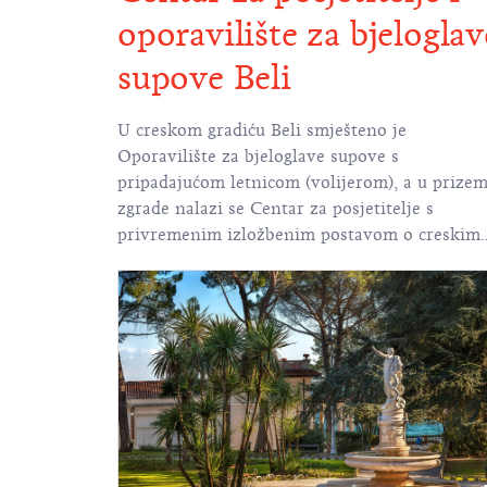
oporavilište za bjeloglav
supove Beli
U creskom gradiću Beli smješteno je
Oporavilište za bjeloglave supove s
pripadajućom letnicom (volijerom), a u prizem
zgrade nalazi se Centar za posjetitelje s
privremenim izložbenim postavom o creskim
bjeloglavim supovima i biološkoj raznolikosti
Kvarnera.