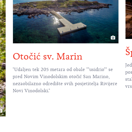
Š
Otočić sv. Marin
Jedin
"Udaljen tek 205 metara od obale ""usidrio"" se
pos
pred Novim Vinodolskim otočić San Marino,
sta
nezaobilazno odredište svih posjetitelja Rivijere
vrs
Novi Vinodolski."