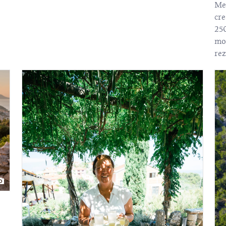
Me
cr
250
mog
rez