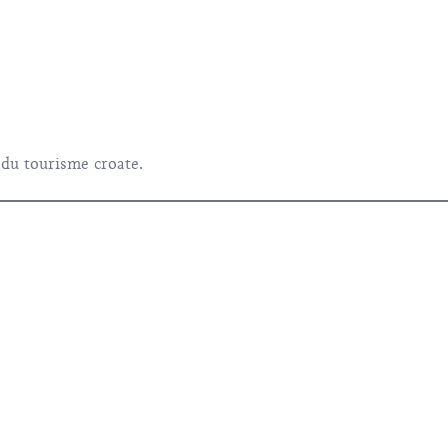
 du tourisme croate.
Conditions d'utilisation
Politique de confidentialité