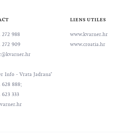
ACT
LIENS UTILES
1 272 988
www.kvarner.hr
1 272 909
www.croatia.hr
r@kvarner.hr
r Info - Vrata Jadrana"
1 628 888;
 623 333
varner.hr