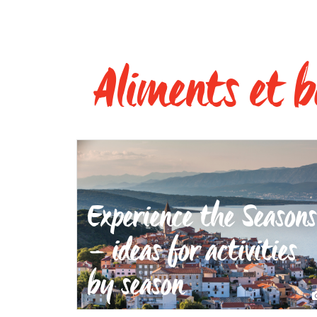
Aliments et b
Experience the Seasons
– ideas for activities
by season