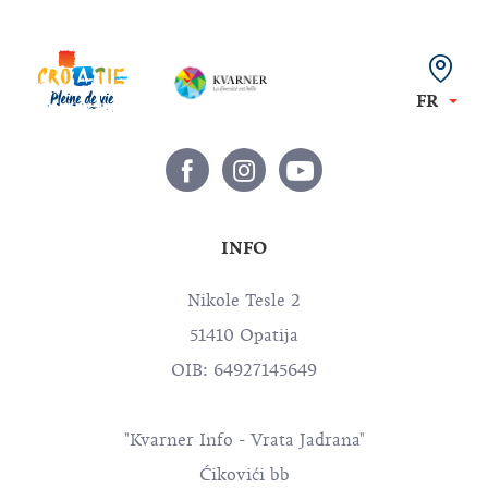
FR
INFO
Nikole Tesle 2
51410 Opatija
OIB: 64927145649
"Kvarner Info - Vrata Jadrana"
Ćikovići bb