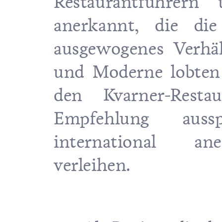
Restaurantführern 
anerkannt, die di
ausgewogenes Verhäl
und Moderne lobten
den Kvarner-Resta
Empfehlung aus
international an
verleihen.