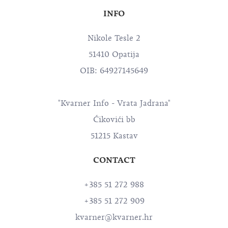
INFO
Nikole Tesle 2
51410 Opatija
OIB: 64927145649
"Kvarner Info - Vrata Jadrana"
Ćikovići bb
51215 Kastav
CONTACT
+385 51 272 988
+385 51 272 909
kvarner@kvarner.hr